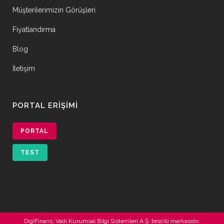
Müşterilerimizin Görüşleri
Fiyatlandırma
Blog
İletişim
PORTAL ERIŞIMI
PORTAL
TEST
DigiFinans, Vadi Kurumsal Bilgi Sistemleri A.Ş. tescilli markasıdır.