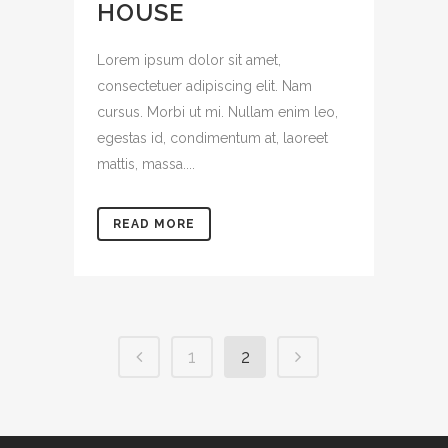
HOUSE
Lorem ipsum dolor sit amet,
consectetuer adipiscing elit. Nam
cursus. Morbi ut mi. Nullam enim leo,
egestas id, condimentum at, laoreet
mattis, massa....
READ MORE
1
2